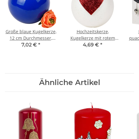
Große blaue Kugelkerze,
Hochzeitskerze,
12 cm Durchmesser,
Kugelkerze mit rotem
quad
Wachskugel in Blau
Herz als Liebesbeweis
au
7,02 €
*
4,69 €
*
Ähnliche Artikel