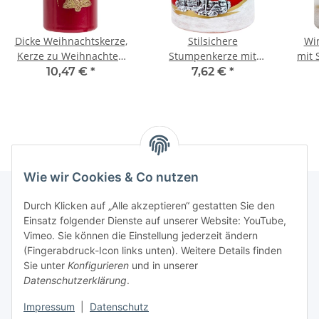
Dicke Weihnachtskerze,
Stilsichere
Win
Kerze zu Weihnachten
Stumpenkerze mit
mit 
mit Glocken aus Wachs
Winterlandschaft 8 x 9
10,47 €
*
7,62 €
*
cm
Wie wir Cookies & Co nutzen
Durch Klicken auf „Alle akzeptieren“ gestatten Sie den
Einsatz folgender Dienste auf unserer Website: YouTube,
Informationen
Vimeo. Sie können die Einstellung jederzeit ändern
(Fingerabdruck-Icon links unten). Weitere Details finden
Gesetzliche Informationen
Sie unter
Konfigurieren
und in unserer
Datenschutzerklärung
.
Impressum
|
Datenschutz