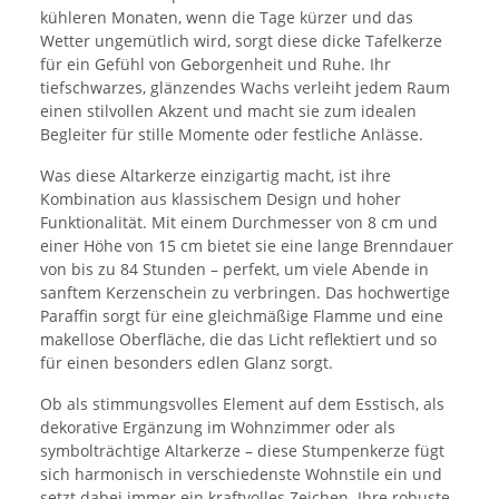
kühleren Monaten, wenn die Tage kürzer und das
Wetter ungemütlich wird, sorgt diese dicke Tafelkerze
für ein Gefühl von Geborgenheit und Ruhe. Ihr
tiefschwarzes, glänzendes Wachs verleiht jedem Raum
einen stilvollen Akzent und macht sie zum idealen
Begleiter für stille Momente oder festliche Anlässe.
Was diese Altarkerze einzigartig macht, ist ihre
Kombination aus klassischem Design und hoher
Funktionalität. Mit einem Durchmesser von 8 cm und
einer Höhe von 15 cm bietet sie eine lange Brenndauer
von bis zu 84 Stunden – perfekt, um viele Abende in
sanftem Kerzenschein zu verbringen. Das hochwertige
Paraffin sorgt für eine gleichmäßige Flamme und eine
makellose Oberfläche, die das Licht reflektiert und so
für einen besonders edlen Glanz sorgt.
Ob als stimmungsvolles Element auf dem Esstisch, als
dekorative Ergänzung im Wohnzimmer oder als
symbolträchtige Altarkerze – diese Stumpenkerze fügt
sich harmonisch in verschiedenste Wohnstile ein und
setzt dabei immer ein kraftvolles Zeichen. Ihre robuste