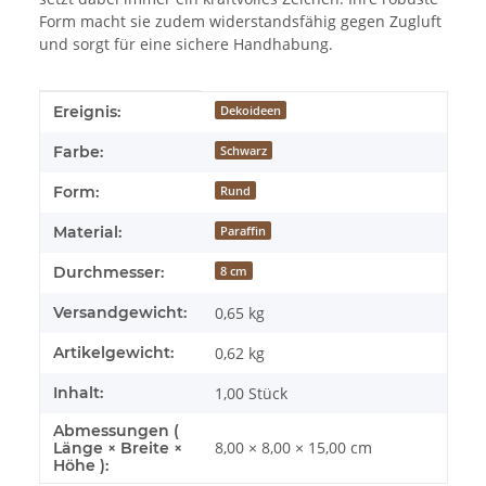
Form macht sie zudem widerstandsfähig gegen Zugluft
und sorgt für eine sichere Handhabung.
Produkteigenschaft
Wert
Ereignis:
Dekoideen
Farbe:
Schwarz
Form:
Rund
Material:
Paraffin
Durchmesser:
8 cm
Versandgewicht:
0,65 kg
Artikelgewicht:
0,62
kg
Inhalt:
1,00 Stück
Abmessungen (
8,00 × 8,00 × 15,00 cm
Länge × Breite ×
Höhe ):