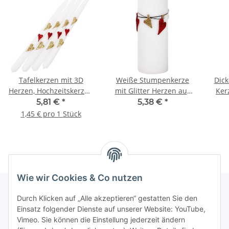
Tafelkerzen mit 3D
Weiße Stumpenkerze
Dick
Herzen, Hochzeitskerzen
mit Glitter Herzen aus
Ker
4er-Set Spitzkerzen
Wachs, Hochzeitskerze
mit
5,81 €
*
5,38 €
*
1,45 € pro 1 Stück
Wie wir Cookies & Co nutzen
Durch Klicken auf „Alle akzeptieren“ gestatten Sie den
Einsatz folgender Dienste auf unserer Website: YouTube,
Informationen
Vimeo. Sie können die Einstellung jederzeit ändern