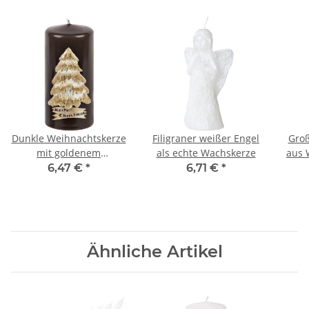
Dunkle Weihnachtskerze
Filigraner weißer Engel
Groß
mit goldenem
als echte Wachskerze
aus 
Weihnachtsbaum aus
Glo
6,47 €
*
6,71 €
*
Wachs
Ähnliche Artikel