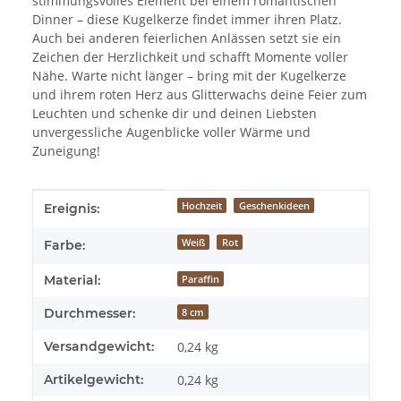
stimmungsvolles Element bei einem romantischen
Dinner – diese Kugelkerze findet immer ihren Platz.
Auch bei anderen feierlichen Anlässen setzt sie ein
Zeichen der Herzlichkeit und schafft Momente voller
Nähe.
Warte nicht länger – bring mit der Kugelkerze
und ihrem roten Herz aus Glitterwachs deine Feier zum
Leuchten und schenke dir und deinen Liebsten
unvergessliche Augenblicke voller Wärme und
Zuneigung!
Produkteigenschaft
Wert
Hochzeit
Geschenkideen
Ereignis:
Weiß
Rot
Farbe:
Material:
Paraffin
Durchmesser:
8 cm
Versandgewicht:
0,24 kg
Artikelgewicht:
0,24
kg