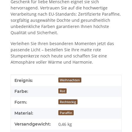
Geschenk für liebe Menschen eignet sie sich
hervorragend. Vertrauen Sie auf die hochwertige
Verarbeitung nach EU-Standards: Zertifizierte Paraffine,
sorgfältig ausgewählte Dochte und gesundheitlich
unbedenkliche Farben garantieren Ihnen höchste
Qualität und Sicherheit.
Verleihen Sie Ihren besonderen Momenten jetzt das
passende Licht – bestellen Sie Ihre matte rote
Stumpenkerze noch heute und schaffen Sie eine
Atmosphäre voller Wärme und Harmonie.
Produkteigenschaft
Wert
Ereignis:
Weihnachten
Farbe:
Rot
Form:
Rechteckig
Material:
Paraffin
Versandgewicht:
0,46 kg