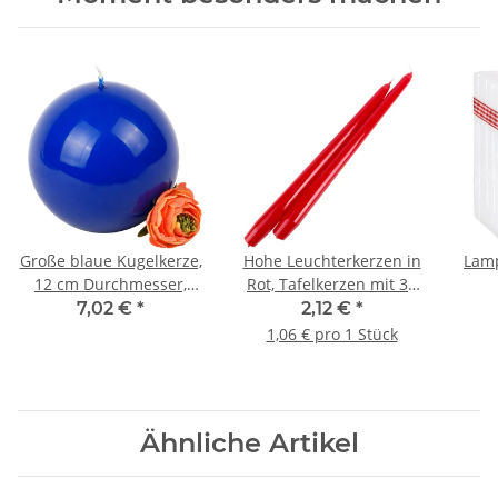
Große blaue Kugelkerze,
Hohe Leuchterkerzen in
Lamp
12 cm Durchmesser,
Rot, Tafelkerzen mit 30
Wachskugel in Blau
cm Länge, Spitzkerzen
Weih
7,02 €
*
2,12 €
*
1,06 € pro 1 Stück
Ähnliche Artikel