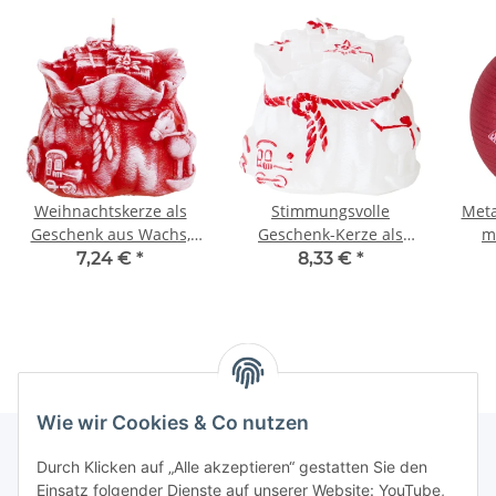
Weihnachtskerze als
Stimmungsvolle
Meta
Geschenk aus Wachs,
Geschenk-Kerze als
m
Nikolaus-Sack aus
festliches Highlight
W
7,24 €
*
8,33 €
*
Wachs
Wie wir Cookies & Co nutzen
Durch Klicken auf „Alle akzeptieren“ gestatten Sie den
Einsatz folgender Dienste auf unserer Website: YouTube,
Informationen