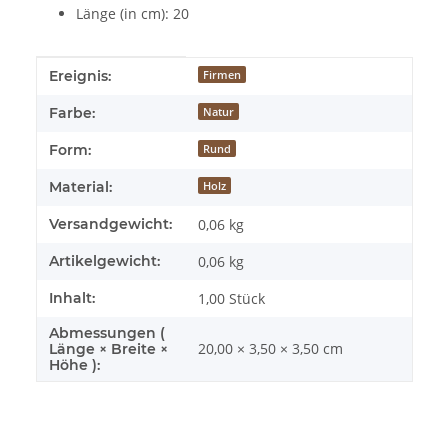
Länge (in cm): 20
Produkteigenschaft
Wert
Ereignis:
Firmen
Farbe:
Natur
Form:
Rund
Material:
Holz
Versandgewicht:
0,06 kg
Artikelgewicht:
0,06
kg
Inhalt:
1,00 Stück
Abmessungen (
20,00 × 3,50 × 3,50 cm
Länge × Breite ×
Höhe ):