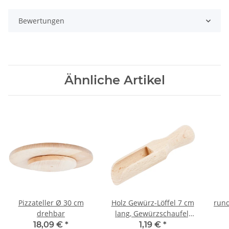
Bewertungen
Ähnliche Artikel
Pizzateller Ø 30 cm
Holz Gewürz-Löffel 7 cm
run
drehbar
lang, Gewürzschaufel,
Holzschaufel
Ges
18,09 €
*
1,19 €
*