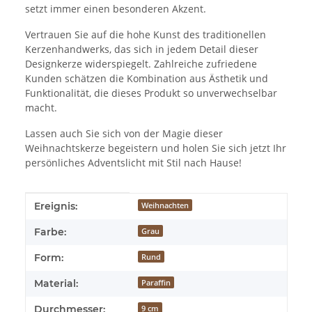
setzt immer einen besonderen Akzent.
Vertrauen Sie auf die hohe Kunst des traditionellen
Kerzenhandwerks, das sich in jedem Detail dieser
Designkerze widerspiegelt. Zahlreiche zufriedene
Kunden schätzen die Kombination aus Ästhetik und
Funktionalität, die dieses Produkt so unverwechselbar
macht.
Lassen auch Sie sich von der Magie dieser
Weihnachtskerze begeistern und holen Sie sich jetzt Ihr
persönliches Adventslicht mit Stil nach Hause!
Produkteigenschaft
Wert
Ereignis:
Weihnachten
Farbe:
Grau
Form:
Rund
Material:
Paraffin
Durchmesser:
9 cm