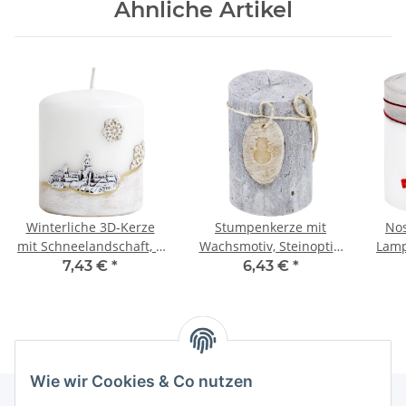
Ähnliche Artikel
Winterliche 3D-Kerze
Stumpenkerze mit
Nos
mit Schneelandschaft, 8
Wachsmotiv, Steinoptik,
Lamp
x 9 cm
Kerze aus Wachs,
7,43 €
*
6,43 €
*
Wachskerze
Wie wir Cookies & Co nutzen