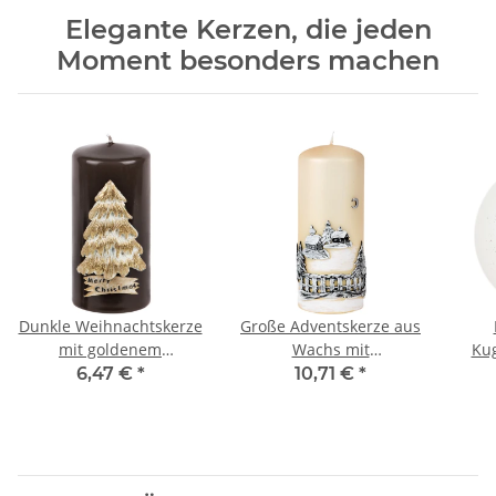
Elegante Kerzen, die jeden
Moment besonders machen
Dunkle Weihnachtskerze
Große Adventskerze aus
mit goldenem
Wachs mit
Kug
Weihnachtsbaum aus
Weihnachtsmotiv aus
Her
6,47 €
*
10,71 €
*
Wachs
Wachs