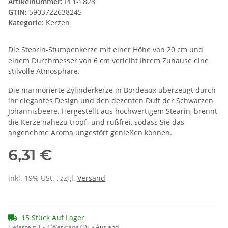
Artikelnummer:
PL1-1828
GTIN:
5903722638245
Kategorie:
Kerzen
Die Stearin-Stumpenkerze mit einer Höhe von 20 cm und
einem Durchmesser von 6 cm verleiht Ihrem Zuhause eine
stilvolle Atmosphäre.
Die marmorierte Zylinderkerze in Bordeaux überzeugt durch
ihr elegantes Design und den dezenten Duft der Schwarzen
Johannisbeere. Hergestellt aus hochwertigem Stearin, brennt
die Kerze nahezu tropf- und rußfrei, sodass Sie das
angenehme Aroma ungestört genießen können.
6,31 €
inkl. 19% USt. , zzgl.
Versand
15 Stück Auf Lager
Lieferzeit:
1 - 2 Werktage
(DE - Ausland