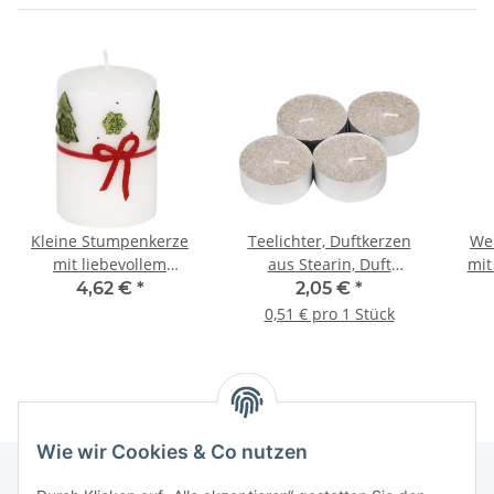
Kleine Stumpenkerze
Teelichter, Duftkerzen
We
mit liebevollem
aus Stearin, Duft
mit
Weihnachtsmotiv
indische Seide, 4er-Set
Wac
4,62 €
*
2,05 €
*
0,51 € pro 1 Stück
Wie wir Cookies & Co nutzen