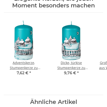
Moment besonders machen
Adventskerze,
Dicke, türkise
Groß
Stumpenkerze zu
Stumpenkerze zu
aus 
Weihnachten in Türkis
Weihnachten mit einem
Glo
7,62 €
*
9,76 €
*
Wachsmotiv in
Handarbeit
Ähnliche Artikel