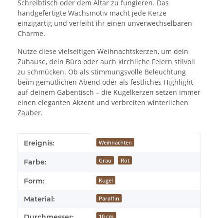
Schreibtisch oder dem Altar zu fungieren. Das
handgefertigte Wachsmotiv macht jede Kerze
einzigartig und verleiht ihr einen unverwechselbaren
Charme.
Nutze diese vielseitigen Weihnachtskerzen, um dein
Zuhause, dein Büro oder auch kirchliche Feiern stilvoll
zu schmücken. Ob als stimmungsvolle Beleuchtung
beim gemütlichen Abend oder als festliches Highlight
auf deinem Gabentisch – die Kugelkerzen setzen immer
einen eleganten Akzent und verbreiten winterlichen
Zauber.
Produkteigenschaft
Wert
Ereignis:
Weihnachten
Grau
Rot
Farbe:
Form:
Kugel
Material:
Paraffin
Durchmesser:
10 cm