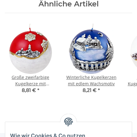
Ähnliche Artikel
Große zweifarbige
Winterliche Kugelkerzen
Kugelkerze mit
mit edlem Wachsmotiv
Kuge
Weihnachtsmotiv im
m
8,81 €
*
8,21 €
*
Winterlook
Wie wir Cookies & Co nutzen