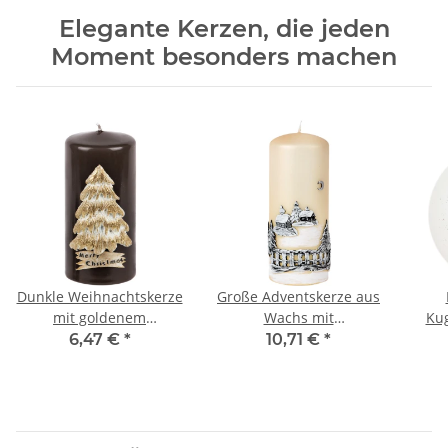
Elegante Kerzen, die jeden
Moment besonders machen
Dunkle Weihnachtskerze
Große Adventskerze aus
mit goldenem
Wachs mit
Kug
Weihnachtsbaum aus
Weihnachtsmotiv aus
Her
6,47 €
*
10,71 €
*
Wachs
Wachs