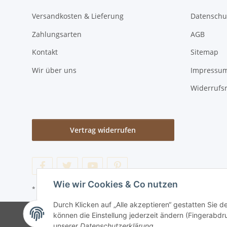
Versandkosten & Lieferung
Datenschu
Zahlungsarten
AGB
Kontakt
Sitemap
Wir über uns
Impressu
Widerrufs
Vertrag widerrufen
Wie wir Cookies & Co nutzen
* Alle Preise inkl. gesetzlicher USt., zzgl.
Versand
Durch Klicken auf „Alle akzeptieren“ gestatten Sie d
© lotex24systems GmbH
Besu
können die Einstellung jederzeit ändern (Fingerabdru
unserer
Datenschutzerklärung
.