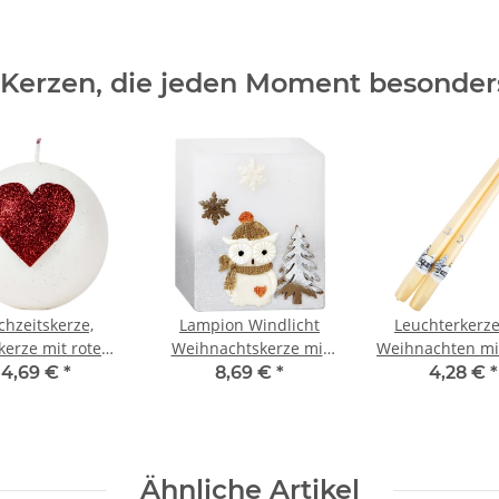
 Kerzen, die jeden Moment besonde
chzeitskerze,
Lampion Windlicht
Leuchterkerz
kerze mit rotem
Weihnachtskerze mit
Weihnachten mi
als Liebesbeweis
Eulenmotiv und
aus Wachs, Spit
4,69 €
*
8,69 €
*
4,28 €
*
Teelicht
Ähnliche Artikel