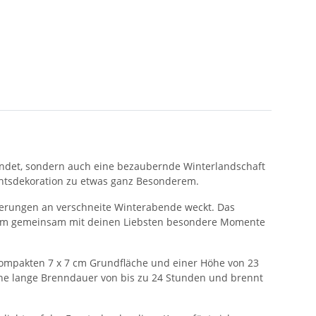
pendet, sondern auch eine bezaubernde Winterlandschaft
chtsdekoration zu etwas ganz Besonderem.
nnerungen an verschneite Winterabende weckt. Das
ekt, um gemeinsam mit deinen Liebsten besondere Momente
t kompakten 7 x 7 cm Grundfläche und einer Höhe von 23
 eine lange Brenndauer von bis zu 24 Stunden und brennt