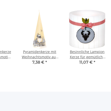
nkerze
Pyramidenkerze mit
Besinnliche Lampion
smotiv
Weihnachtsmotiv aus
Kerze für gemütliche
,
Wachs, Adventskerze
Winterabende
7,38 €
*
11,07 €
*
ze