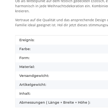
Ob als Mittelpunkt auf dem festlich gedeckten Esstisch,
harmonisch in jede Weihnachtsdekoration ein. Kombinie
kreieren.
Vertraue auf die Qualität und das ansprechende Design d
Familie ideal geeignet ist. Hol dir jetzt dieses stimmun
Produkteigenschaft
Wert
Ereignis:
Farbe:
Form:
Material:
Versandgewicht:
Artikelgewicht:
Inhalt:
Abmessungen ( Länge × Breite × Höhe ):