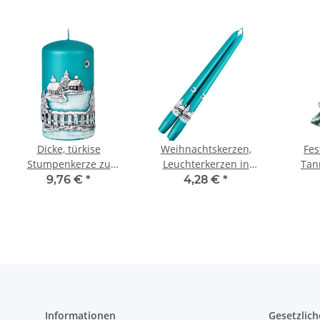
Dicke, türkise
Weihnachtskerzen,
Fes
Stumpenkerze zu
Leuchterkerzen in
Tan
Weihnachten mit
Türkis, 2er-Set
9,76 €
*
4,28 €
*
einem Wachsmotiv in
Tafelkerzen,
Wei
Handarbeit
Spitzkerzen
Fi
Informationen
Gesetzlich