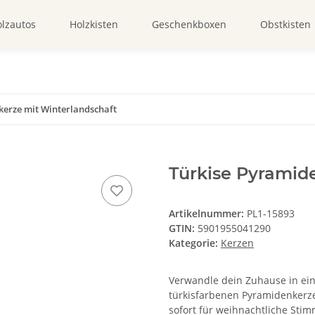
lzautos
Holzkisten
Geschenkboxen
Obstkisten
kerze mit Winterlandschaft
Türkise Pyramid
Artikelnummer:
PL1-15893
GTIN:
5901955041290
Kategorie:
Kerzen
Verwandle dein Zuhause in ein
türkisfarbenen Pyramidenkerze,
sofort für weihnachtliche Stim