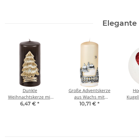
Elegante
Dunkle
Große Adventskerze
Ho
Weihnachtskerze mit
aus Wachs mit
Kugel
goldenem
Weihnachtsmotiv aus
Herz 
6,47 €
*
10,71 €
*
Weihnachtsbaum aus
Wachs
Wachs