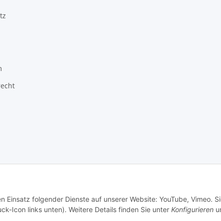
tz
m
recht
en Einsatz folgender Dienste auf unserer Website: YouTube, Vimeo. S
cherzähler: 312698
Handwerker und Händler leben hier Leidenschaften.
ck-Icon links unten). Weitere Details finden Sie unter
Konfigurieren
un