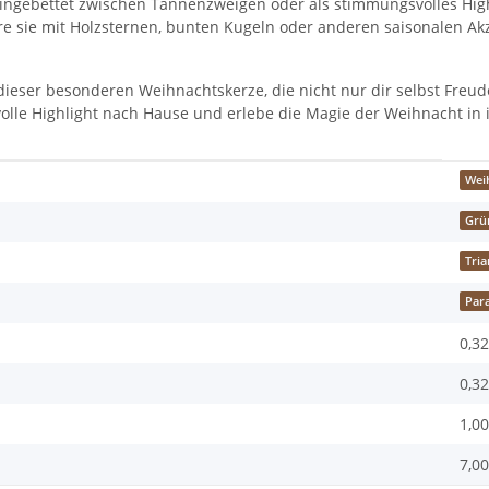
 eingebettet zwischen Tannenzweigen oder als stimmungsvolles High
re sie mit Holzsternen, bunten Kugeln oder anderen saisonalen A
ieser besonderen Weihnachtskerze, die nicht nur dir selbst Freud
gsvolle Highlight nach Hause und erlebe die Magie der Weihnacht in
Wei
Grü
Tria
Para
0,32
0,32
1,00
7,00