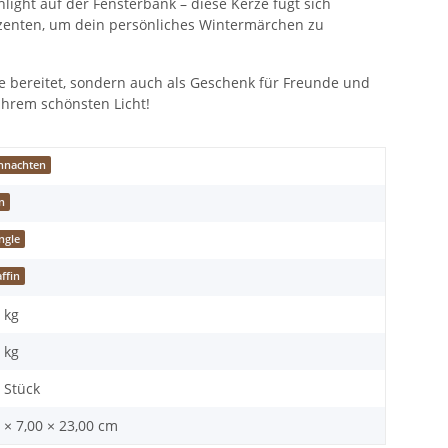
light auf der Fensterbank – diese Kerze fügt sich
kzenten, um dein persönliches Wintermärchen zu
e bereitet, sondern auch als Geschenk für Freunde und
 ihrem schönsten Licht!
hnachten
n
ngle
ffin
 kg
kg
 Stück
 × 7,00 × 23,00 cm