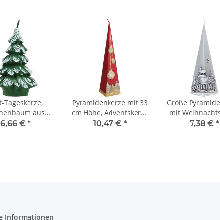
t-Tageskerze,
Pyramidenkerze mit 33
Große Pyramide
nenbaum aus
cm Höhe, Adventskerze
mit Weihnacht
Wachs als
mit goldenem
aus Wachs
6,66 €
*
10,47 €
*
7,38 €
*
hnachtskerze,
Wachsmotiv
Adventsker
guren Kerze
e Informationen