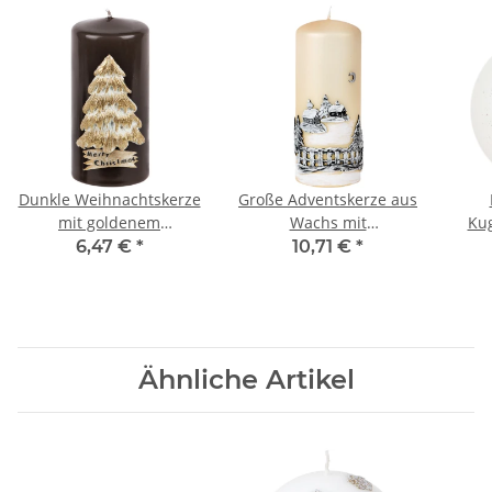
Dunkle Weihnachtskerze
Große Adventskerze aus
mit goldenem
Wachs mit
Kug
Weihnachtsbaum aus
Weihnachtsmotiv aus
Her
6,47 €
*
10,71 €
*
Wachs
Wachs
Ähnliche Artikel