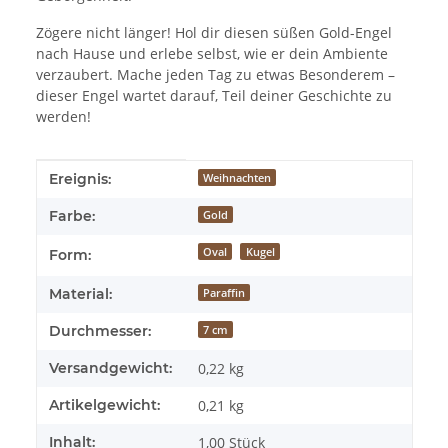
Zögere nicht länger! Hol dir diesen süßen Gold-Engel
nach Hause und erlebe selbst, wie er dein Ambiente
verzaubert. Mache jeden Tag zu etwas Besonderem –
dieser Engel wartet darauf, Teil deiner Geschichte zu
werden!
Produkteigenschaft
Wert
Ereignis:
Weihnachten
Farbe:
Gold
Oval
Kugel
Form:
Material:
Paraffin
Durchmesser:
7 cm
Versandgewicht:
0,22 kg
Artikelgewicht:
0,21
kg
Inhalt:
1,00 Stück