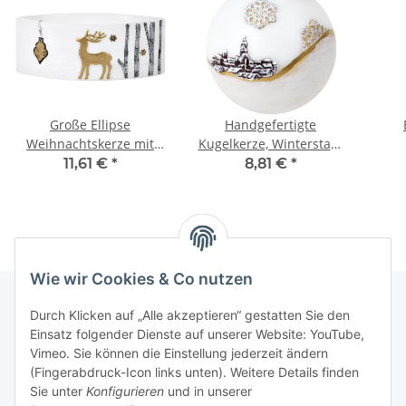
Große Ellipse
Handgefertigte
Weihnachtskerze mit
Kugelkerze, Winterstadt
Rentier und
mit Schneeflocken
We
11,61 €
*
8,81 €
*
Teelichthaltern
Wie wir Cookies & Co nutzen
Durch Klicken auf „Alle akzeptieren“ gestatten Sie den
Einsatz folgender Dienste auf unserer Website: YouTube,
Informationen
Vimeo. Sie können die Einstellung jederzeit ändern
(Fingerabdruck-Icon links unten). Weitere Details finden
Gesetzliche Informationen
Sie unter
Konfigurieren
und in unserer