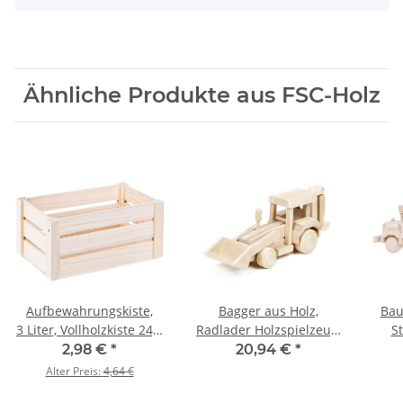
Ähnliche Produkte aus FSC-Holz
Aufbewahrungskiste,
Bagger aus Holz,
Bau
3 Liter, Vollholzkiste 24,5
Radlader Holzspielzeug,
S
x 14,5 x 12,5 cm
27 × 7 × 10 cm
Gra
2,98 €
*
20,94 €
*
Alter Preis:
4,64 €