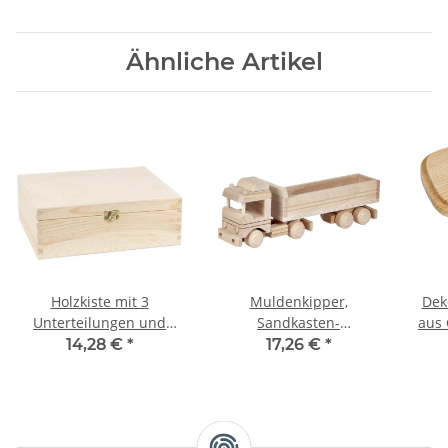
Ähnliche Artikel
Holzkiste mit 3
Muldenkipper,
Dek
Unterteilungen und
Sandkasten-
aus 
Schloss,
Holzspielzeug aus Holz,
14,28 €
*
17,26 €
*
30 × 23,5 × 11 cm
30 × 7 × 10 cm