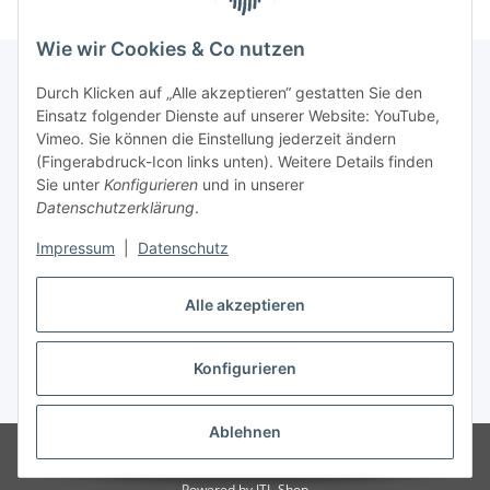
Wie wir Cookies & Co nutzen
Durch Klicken auf „Alle akzeptieren“ gestatten Sie den
Einsatz folgender Dienste auf unserer Website: YouTube,
Informationen
Vimeo. Sie können die Einstellung jederzeit ändern
(Fingerabdruck-Icon links unten). Weitere Details finden
Gesetzliche Informationen
Sie unter
Konfigurieren
und in unserer
Datenschutzerklärung
.
Impressum
|
Datenschutz
Vertrag widerrufen
Alle akzeptieren
Konfigurieren
* Alle Preise inkl. gesetzlicher USt., zzgl.
Versand
Ablehnen
© lotex24systems GmbH
Besucherzähler: 309277
Handwerker und
Händler leben hier Leidenschaften.
Powered by
JTL-Shop