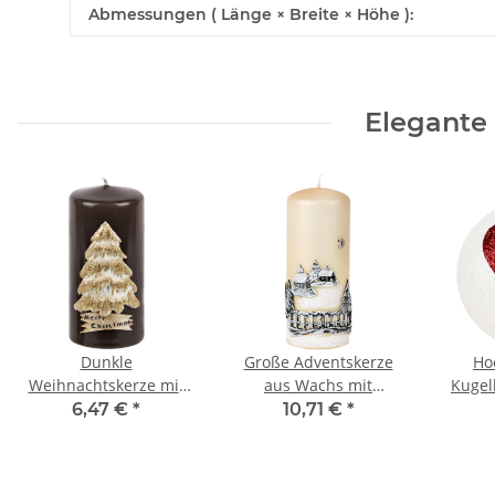
Abmessungen ( Länge × Breite × Höhe ):
Elegante
Dunkle
Große Adventskerze
Ho
Weihnachtskerze mit
aus Wachs mit
Kugel
goldenem
Weihnachtsmotiv aus
Herz 
6,47 €
*
10,71 €
*
Weihnachtsbaum aus
Wachs
Wachs