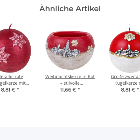
Ähnliche Artikel
etallic rote
Weihnachtskerze in Rot
Große zweifa
gelkerze mit
– stilvolle
Kugelkerze 
hneeflocken,
Dauerdekoration
Weihnachtsmot
8,81 €
*
11,66 €
*
8,81 €
*
hnachtskerze
Winterloo