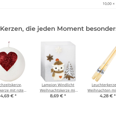
10,00 ×
 Kerzen, die jeden Moment besonde
chzeitskerze,
Lampion Windlicht
Leuchterkerz
kerze mit rotem
Weihnachtskerze mit
Weihnachten mi
als Liebesbeweis
Eulenmotiv und
aus Wachs, Spit
4,69 €
*
8,69 €
*
4,28 €
*
Teelicht