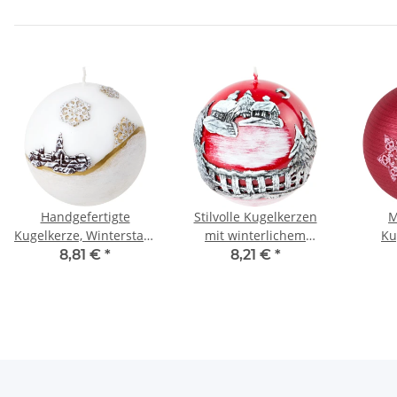
Handgefertigte
Stilvolle Kugelkerzen
M
Kugelkerze, Winterstadt
mit winterlichem
Ku
mit Schneeflocken
Wachsmotiv
Sc
8,81 €
*
8,21 €
*
Wei