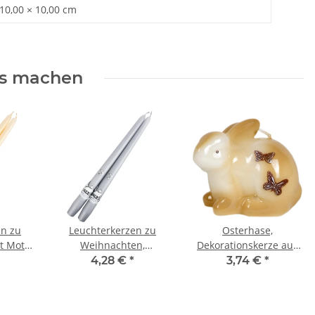
 10,00 × 10,00 cm
rs machen
en zu
Leuchterkerzen zu
Osterhase,
t Motiv
Weihnachten,
Dekorationskerze aus
zkerzen
Tafelkerzen,
Wachs, Osterkerze,
4,28 €
*
3,74 €
*
Spitzkerzen, 2er-Set
Hasenkerze