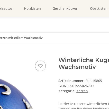
lzautos
Holzkisten
Geschenkboxen
Obstkisten
kerzen mit edlem Wachsmotiv
Winterliche Kug
Wachsmotiv
Artikelnummer:
PL1-15865
GTIN:
5901955026709
Kategorie:
Kerzen
Entdecke unsere winterlichen 
Ergänzung für deine festliche 