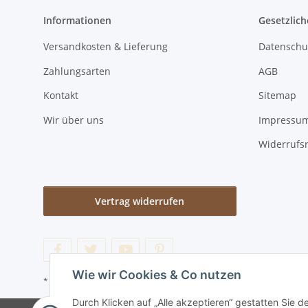
Informationen
Gesetzlich
Versandkosten & Lieferung
Datenschu
Zahlungsarten
AGB
Kontakt
Sitemap
Wir über uns
Impressu
Widerrufs
Vertrag widerrufen
Wie wir Cookies & Co nutzen
* Alle Preise inkl. gesetzlicher USt., zzgl.
Versand
Durch Klicken auf „Alle akzeptieren“ gestatten Sie d