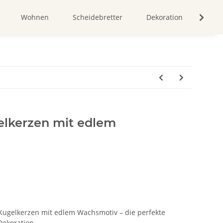
Wohnen
Scheidebretter
Dekoration
Bild
elkerzen mit edlem
Kugelkerzen mit edlem Wachsmotiv – die perfekte
Dekoration.