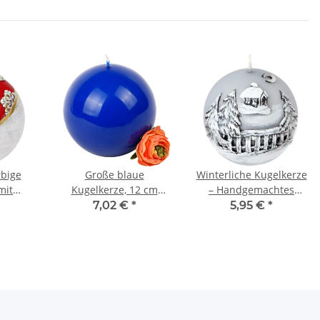
rbige
Große blaue
Winterliche Kugelkerze
mit
Kugelkerze, 12 cm
– Handgemachtes
iv im
Durchmesser,
Unikat für den Advent
7,02 €
*
5,95 €
*
k
Wachskugel in Blau