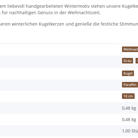
nem liebevoll handgearbeiteten Wintermotiv stehen unsere Kugelkerz
n für nachhaltigen Genuss in der Weihnachtszeit.
eren winterlichen Kugelkerzen und genieße die festliche Stimmung
Weihnac
Grau
Kugel
Paraffin
10 cm
0,48 kg
0,48
kg
1,00 St