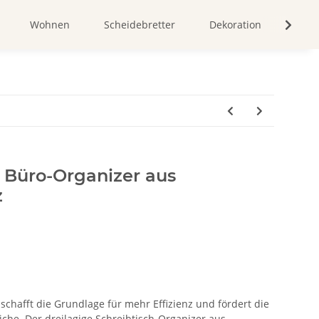
Wohnen
Scheidebretter
Dekoration
Bild
 Büro-Organizer aus
z
schafft die Grundlage für mehr Effizienz und fördert die
che. Der dreilagige Schreibtisch-Organizer aus