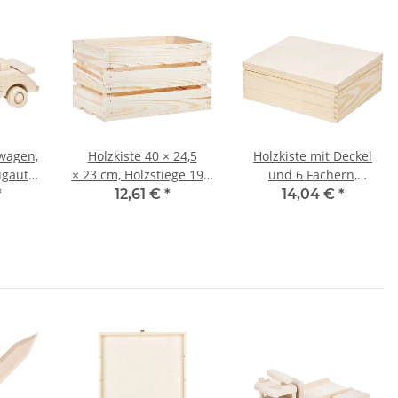
wagen,
Holzkiste 40 × 24,5
Holzkiste mit Deckel
ugauto,
× 23 cm, Holzstiege 19,5
und 6 Fächern,
cm
Liter
25,5 × 20,5 × 9 cm
*
12,61 €
*
14,04 €
*