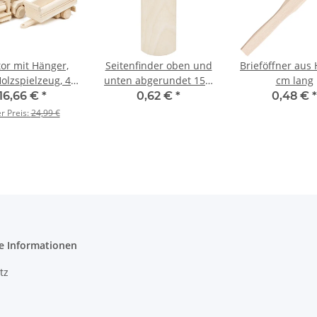
tor mit Hänger,
Seitenfinder oben und
Brieföffner aus 
Holzspielzeug, 43
unten abgerundet 15 x
cm lang
x 8 x 12 cm
5 cm
16,66 €
*
0,62 €
*
0,48 €
*
er Preis:
24,99 €
e Informationen
tz