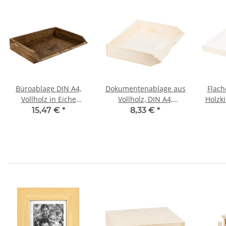
Büroablage DIN A4,
Dokumentenablage aus
Flach
Vollholz in Eiche
Vollholz, DIN A4,
Holzki
Dunkel, 34 × 27 × 7 cm
Querformat 34 x 27 x 7
15,47 €
*
8,33 €
*
cm