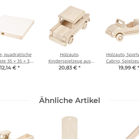
e, quadratische
Holzauto,
Holzauto, Sport
ste 35 × 35 × 3,5
Kinderspielzeug aus
Cabrio, Spielze
cm Holzbox
Holz, Spielzeugauto,
21 × 9 × 9 
12,14 €
*
20,83 €
*
19,99 €
22 × 8 × 10 cm
Ähnliche Artikel