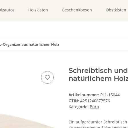
lzautos
Holzkisten
Geschenkboxen
Obstkisten
o-Organizer aus natürlichem Holz
Schreibtisch und
natürlichem Hol
Artikelnummer:
PL1-15044
GTIN:
4251240677576
Kategorie:
Büro
Ein aufgeräumter Schreibtisch 
Konzentration auf das Wesentli