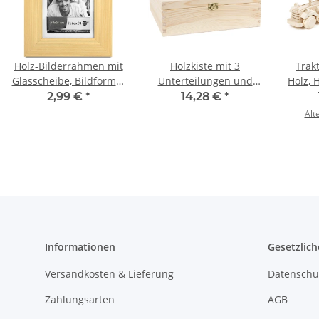
Holz-Bilderrahmen mit
Holzkiste mit 3
Trak
Glasscheibe, Bildformat
Unterteilungen und
Holz, 
15 × 20 cm, Fotorahmen
Schloss,
2,99 €
*
14,28 €
*
30 × 23,5 × 11 cm
Alt
Informationen
Gesetzlich
Versandkosten & Lieferung
Datenschu
Zahlungsarten
AGB