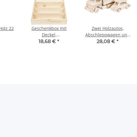
Holz 22
Geschenkbox mit
Zwei Holzautos,
Deckel,
Abschleppwagen und
Flaschenverpackung
Pkw aus Holz,
18,68 €
*
28,08 €
*
29 × 9 × 12 cm