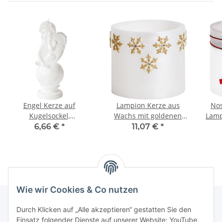
Engel Kerze auf
Lampion Kerze aus
Nos
Kugelsockel,
Wachs mit goldenen
Lamp
Weihnachtsengel aus
Schneeflocken
6,66 €
*
11,07 €
*
Wachs
Wie wir Cookies & Co nutzen
Durch Klicken auf „Alle akzeptieren“ gestatten Sie den
Einsatz folgender Dienste auf unserer Website: YouTube,