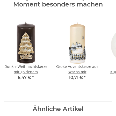
Moment besonders machen
Dunkle Weihnachtskerze
Große Adventskerze aus
mit goldenem
Wachs mit
Kug
Weihnachtsbaum aus
Weihnachtsmotiv aus
Her
6,47 €
*
10,71 €
*
Wachs
Wachs
Ähnliche Artikel