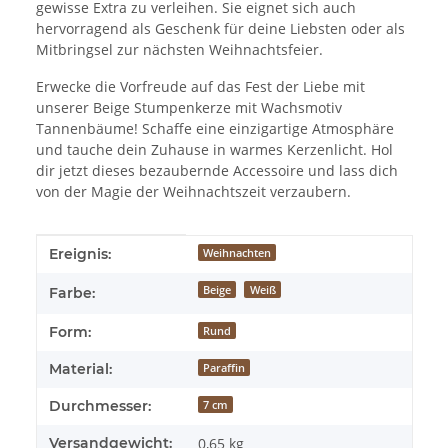
gewisse Extra zu verleihen. Sie eignet sich auch
hervorragend als Geschenk für deine Liebsten oder als
Mitbringsel zur nächsten Weihnachtsfeier.
Erwecke die Vorfreude auf das Fest der Liebe mit
unserer Beige Stumpenkerze mit Wachsmotiv
Tannenbäume! Schaffe eine einzigartige Atmosphäre
und tauche dein Zuhause in warmes Kerzenlicht. Hol
dir jetzt dieses bezaubernde Accessoire und lass dich
von der Magie der Weihnachtszeit verzaubern.
Produkteigenschaft
Wert
Ereignis:
Weihnachten
Beige
Weiß
Farbe:
Form:
Rund
Material:
Paraffin
Durchmesser:
7 cm
Versandgewicht:
0,65 kg