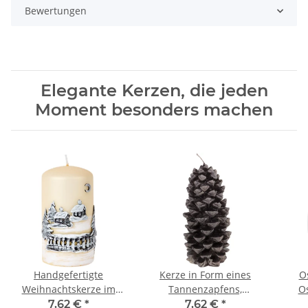
Bewertungen
Elegante Kerzen, die jeden
Moment besonders machen
Handgefertigte
Kerze in Form eines
O
Weihnachtskerze im
Tannenzapfens,
Os
festlichen Gelb
Figurenkerze,
Ost
7,62 €
*
7,62 €
*