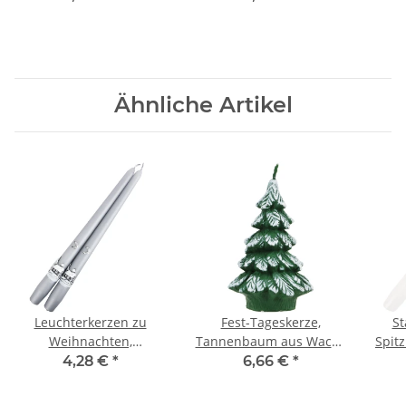
Weihnachtskerze
Ähnliche Artikel
Leuchterkerzen zu
Fest-Tageskerze,
St
Weihnachten,
Tannenbaum aus Wachs
Spitz
Tafelkerzen, Spitzkerzen,
als Weihnachtskerze,
4,28 €
*
6,66 €
*
2er-Set
Figuren Kerze