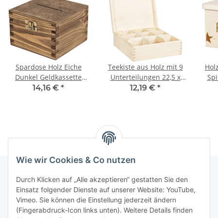
Spardose Holz Eiche
Teekiste aus Holz mit 9
Holz
Dunkel Geldkassette
Unterteilungen 22,5 x
Spi
Holzbox
22,5 x 8 cm
14,16 €
*
12,19 €
*
Wie wir Cookies & Co nutzen
Durch Klicken auf „Alle akzeptieren“ gestatten Sie den
Einsatz folgender Dienste auf unserer Website: YouTube,
Informationen
Vimeo. Sie können die Einstellung jederzeit ändern
(Fingerabdruck-Icon links unten). Weitere Details finden