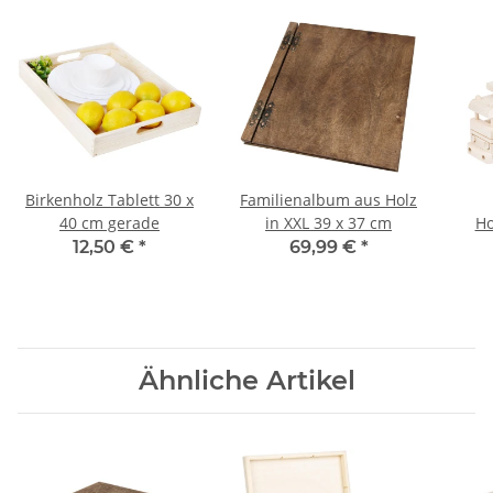
Birkenholz Tablett 30 x
Familienalbum aus Holz
40 cm gerade
in XXL 39 x 37 cm
Ho
12,50 €
*
69,99 €
*
Ähnliche Artikel