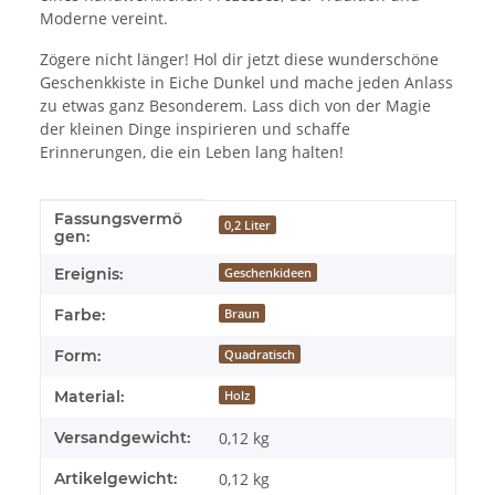
Moderne vereint.
Zögere nicht länger! Hol dir jetzt diese wunderschöne
Geschenkkiste in Eiche Dunkel und mache jeden Anlass
zu etwas ganz Besonderem. Lass dich von der Magie
der kleinen Dinge inspirieren und schaffe
Erinnerungen, die ein Leben lang halten!
Fassungsvermö
Produkteigenschaft
Wert
0,2 Liter
gen:
Ereignis:
Geschenkideen
Farbe:
Braun
Form:
Quadratisch
Material:
Holz
Versandgewicht:
0,12 kg
Artikelgewicht:
0,12
kg