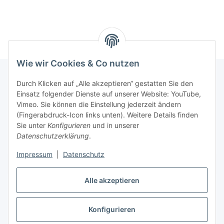
Wie wir Cookies & Co nutzen
Durch Klicken auf „Alle akzeptieren“ gestatten Sie den
Einsatz folgender Dienste auf unserer Website: YouTube,
Informationen
Vimeo. Sie können die Einstellung jederzeit ändern
(Fingerabdruck-Icon links unten). Weitere Details finden
Gesetzliche Informationen
Sie unter
Konfigurieren
und in unserer
Datenschutzerklärung
.
Impressum
|
Datenschutz
Vertrag widerrufen
Alle akzeptieren
Konfigurieren
* Alle Preise inkl. gesetzlicher USt., zzgl.
Versand