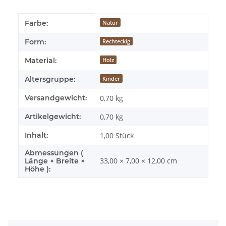
Produkteigenschaft
Wert
Farbe:
Natur
Form:
Rechteckig
Material:
Holz
Altersgruppe:
Kinder
Versandgewicht:
0,70 kg
Artikelgewicht:
0,70
kg
Inhalt:
1,00 Stück
Abmessungen (
33,00 × 7,00 × 12,00 cm
Länge × Breite ×
Höhe ):