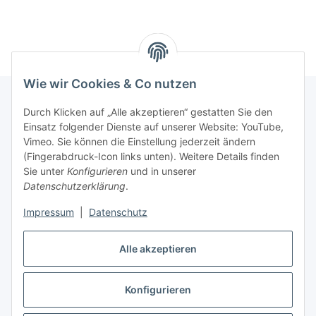
Wie wir Cookies & Co nutzen
Durch Klicken auf „Alle akzeptieren“ gestatten Sie den
Einsatz folgender Dienste auf unserer Website: YouTube,
Informationen
Vimeo. Sie können die Einstellung jederzeit ändern
(Fingerabdruck-Icon links unten). Weitere Details finden
Gesetzliche Informationen
Sie unter
Konfigurieren
und in unserer
Datenschutzerklärung
.
Impressum
|
Datenschutz
Vertrag widerrufen
Alle akzeptieren
Konfigurieren
* Alle Preise inkl. gesetzlicher USt., zzgl.
Versand