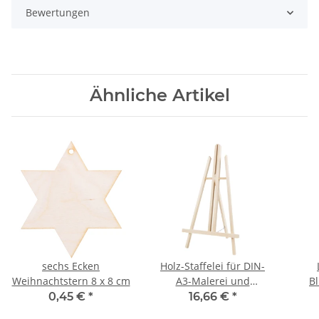
Bewertungen
Ähnliche Artikel
sechs Ecken
Holz-Staffelei für DIN-
Weihnachtstern 8 x 8 cm
A3-Malerei und
B
Rahmenhalter
0,45 €
*
16,66 €
*