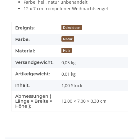
Farbe: hell, natur unbehandelt
12 x 7 cm trompetener Weihnachtsengel
Produkteigenschaft
Wert
Ereignis:
Dekoideen
Farbe:
Natur
Material:
Holz
Versandgewicht:
0,05 kg
Artikelgewicht:
0,01
kg
Inhalt:
1,00 Stück
Abmessungen (
12,00 × 7,00 × 0,30 cm
Länge × Breite ×
Höhe ):