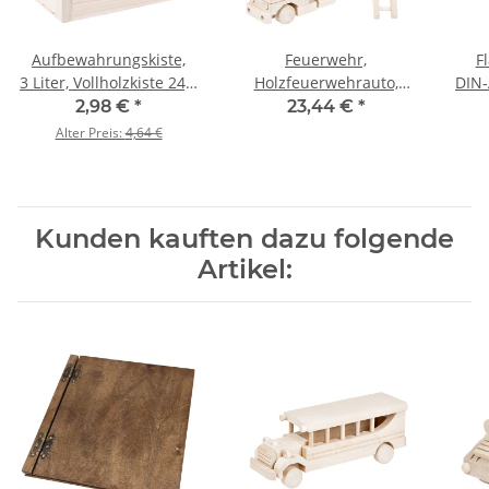
Aufbewahrungskiste,
Feuerwehr,
F
3 Liter, Vollholzkiste 24,5
Holzfeuerwehrauto,
DIN‑
x 14,5 x 12,5 cm
Holzspielzeug,
2,98 €
*
23,44 €
*
33 × 7 × 12 cm
Alter Preis:
4,64 €
Kunden kauften dazu folgende
Artikel: