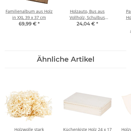
Familienalbum aus Holz
Holzauto, Bus aus
Pa
in XXL 39 x 37 cm
Vollholz, Schulbus
Ho
29 × 10 × 11 cm
Holz
69,99 €
*
24,04 €
*
Ähnliche Artikel
Holzwolle stark
Küchenkiste Holz 24 x 17
Holzv