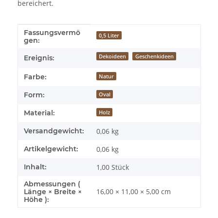
bereichert.
Fassungsvermö
Produkteigenschaft
Wert
0,5 Liter
gen:
Dekoideen
Geschenkideen
Ereignis:
Farbe:
Natur
Form:
Oval
Material:
Holz
Versandgewicht:
0,06 kg
Artikelgewicht:
0,06
kg
Inhalt:
1,00 Stück
Abmessungen (
16,00 × 11,00 × 5,00 cm
Länge × Breite ×
Höhe ):