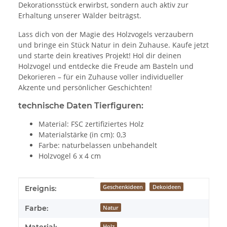
Dekorationsstück erwirbst, sondern auch aktiv zur
Erhaltung unserer Wälder beiträgst.
Lass dich von der Magie des Holzvogels verzaubern
und bringe ein Stück Natur in dein Zuhause. Kaufe jetzt
und starte dein kreatives Projekt! Hol dir deinen
Holzvogel und entdecke die Freude am Basteln und
Dekorieren – für ein Zuhause voller individueller
Akzente und persönlicher Geschichten!
technische Daten Tierfiguren:
Material: FSC zertifiziertes Holz
Materialstärke (in cm): 0,3
Farbe: naturbelassen unbehandelt
Holzvogel 6 x 4 cm
Produkteigenschaft
Wert
Geschenkideen
Dekoideen
Ereignis:
Farbe:
Natur
Holz