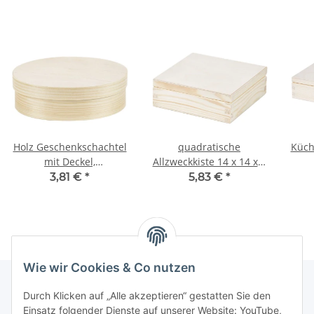
Holz Geschenkschachtel
quadratische
Küch
mit Deckel,
Allzweckkiste 14 x 14 x 5
Aufbewahrungskiste 0,5
cm Vollholz
3,81 €
*
5,83 €
*
Liter oval
Wie wir Cookies & Co nutzen
Durch Klicken auf „Alle akzeptieren“ gestatten Sie den
Einsatz folgender Dienste auf unserer Website: YouTube,
Informationen