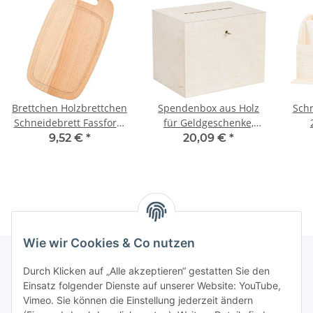
Brettchen Holzbrettchen
Spendenbox aus Holz
Schr
Schneidebrett Fassform
für Geldgeschenke,
33 x 18,5 cm mit Griff
29 × 20 × 22 cm
Sc
9,52 €
*
20,09 €
*
Wie wir Cookies & Co nutzen
Durch Klicken auf „Alle akzeptieren“ gestatten Sie den
Einsatz folgender Dienste auf unserer Website: YouTube,
Informationen
Vimeo. Sie können die Einstellung jederzeit ändern