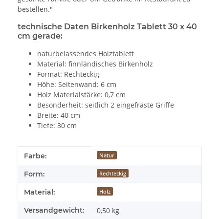
bestellen."
technische Daten Birkenholz Tablett 30 x 40
cm gerade:
naturbelassendes Holztablett
Material: finnländisches Birkenholz
Format: Rechteckig
Höhe: Seitenwand: 6 cm
Holz Materialstärke: 0,7 cm
Besonderheit: seitlich 2 eingefräste Griffe
Breite: 40 cm
Tiefe: 30 cm
Produkteigenschaft
Wert
Farbe:
Natur
Form:
Rechteckig
Material:
Holz
Versandgewicht:
0,50 kg