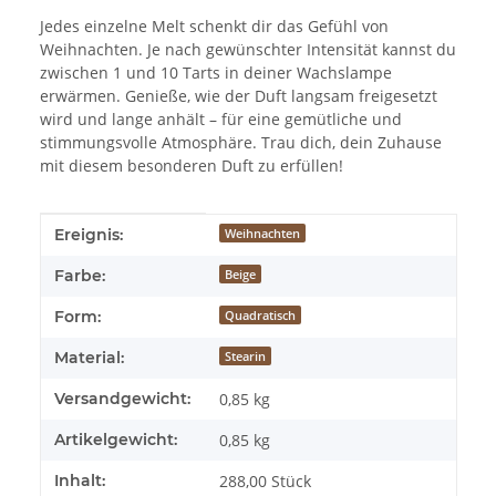
Jedes einzelne Melt schenkt dir das Gefühl von
Weihnachten. Je nach gewünschter Intensität kannst du
zwischen 1 und 10 Tarts in deiner Wachslampe
erwärmen. Genieße, wie der Duft langsam freigesetzt
wird und lange anhält – für eine gemütliche und
stimmungsvolle Atmosphäre. Trau dich, dein Zuhause
mit diesem besonderen Duft zu erfüllen!
Produkteigenschaft
Wert
Ereignis:
Weihnachten
Farbe:
Beige
Form:
Quadratisch
Material:
Stearin
Versandgewicht:
0,85 kg
Artikelgewicht:
0,85
kg
Inhalt:
288,00 Stück