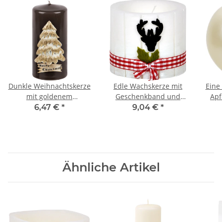
Dunkle Weihnachtskerze
Edle Wachskerze mit
Eine
mit goldenem
Geschenkband und
Apf
Weihnachtsbaum aus
Rentierkopf
6,47 €
*
9,04 €
*
Wachs
Ähnliche Artikel