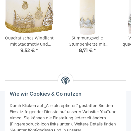
Quadratisches Windlicht
Stimmungsvolle
W
mit Stadtmotiv und
Stumpenkerze mit
qua
Teelichthalter
Tannenmotiv, 7x20 cm
mit
9,52 €
*
8,71 €
*
Wie wir Cookies & Co nutzen
Durch Klicken auf „Alle akzeptieren“ gestatten Sie den
Einsatz folgender Dienste auf unserer Website: YouTube,
Informationen
Vimeo. Sie können die Einstellung jederzeit ändern
(Fingerabdruck-Icon links unten). Weitere Details finden
Gesetzliche Informationen
Sie unter
Konfigurieren
und in unserer