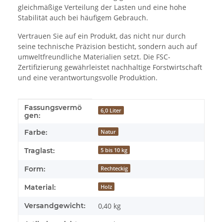
gleichmäßige Verteilung der Lasten und eine hohe
Stabilität auch bei häufigem Gebrauch.
Vertrauen Sie auf ein Produkt, das nicht nur durch
seine technische Präzision besticht, sondern auch auf
umweltfreundliche Materialien setzt. Die FSC-
Zertifizierung gewährleistet nachhaltige Forstwirtschaft
und eine verantwortungsvolle Produktion.
Fassungsvermö
Produkteigenschaft
Wert
6,0 Liter
gen:
Farbe:
Natur
Traglast:
5 bis 10 kg
Form:
Rechteckig
Material:
Holz
Versandgewicht:
0,40 kg