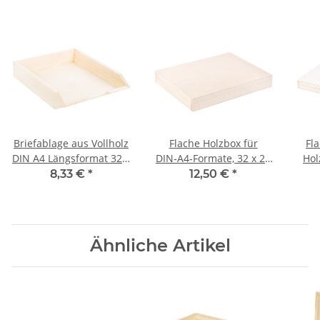
Briefablage aus Vollholz
Flache Holzbox für
Fl
DIN A4 Längsformat 32 x
DIN‑A4‑Formate, 32 x 25
Hol
26 x 7 cm
cm
8,33 €
*
12,50 €
*
Ähnliche Artikel