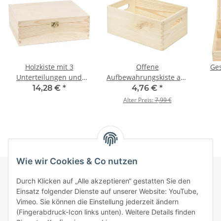
Holzkiste mit 3
Offene
Ge
Unterteilungen und
Aufbewahrungskiste aus
Schloss,
Vollholz 30 x 20 x 13 cm
14,28 €
*
4,76 €
*
30 × 23,5 × 11 cm
Alter Preis:
7,99 €
Wie wir Cookies & Co nutzen
Durch Klicken auf „Alle akzeptieren“ gestatten Sie den
Einsatz folgender Dienste auf unserer Website: YouTube,
Informationen
Vimeo. Sie können die Einstellung jederzeit ändern
(Fingerabdruck-Icon links unten). Weitere Details finden
Gesetzliche Informationen