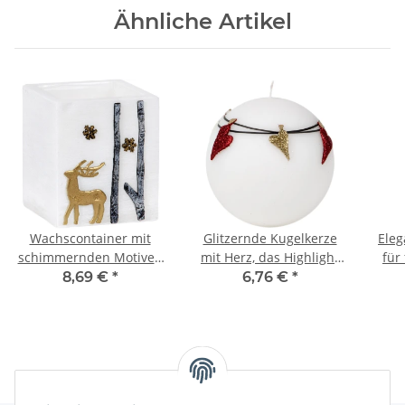
Ähnliche Artikel
Wachscontainer mit
Glitzernde Kugelkerze
Ele
schimmernden Motiven
mit Herz, das Highlight
für
für dein Zuhause
für Verliebte
8,69 €
*
6,76 €
*