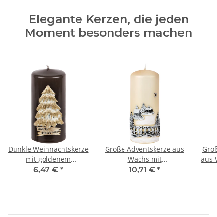
Elegante Kerzen, die jeden
Moment besonders machen
Dunkle Weihnachtskerze
Große Adventskerze aus
Groß
mit goldenem
Wachs mit
aus 
Weihnachtsbaum aus
Weihnachtsmotiv aus
Glo
6,47 €
*
10,71 €
*
Wachs
Wachs