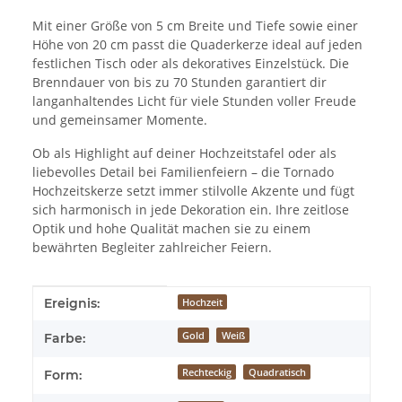
Mit einer Größe von 5 cm Breite und Tiefe sowie einer
Höhe von 20 cm passt die Quaderkerze ideal auf jeden
festlichen Tisch oder als dekoratives Einzelstück. Die
Brenndauer von bis zu 70 Stunden garantiert dir
langanhaltendes Licht für viele Stunden voller Freude
und gemeinsamer Momente.
Ob als Highlight auf deiner Hochzeitstafel oder als
liebevolles Detail bei Familienfeiern – die Tornado
Hochzeitskerze setzt immer stilvolle Akzente und fügt
sich harmonisch in jede Dekoration ein. Ihre zeitlose
Optik und hohe Qualität machen sie zu einem
bewährten Begleiter zahlreicher Feiern.
Produkteigenschaft
Wert
Ereignis:
Hochzeit
Gold
Weiß
Farbe:
Rechteckig
Quadratisch
Form: