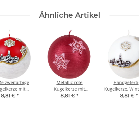
Ähnliche Artikel
e zweifarbige
Metallic rote
Handgeferti
gelkerze mit
Kugelkerze mit
Kugelkerze, Wint
nachtsmotiv im
Schneeflocken,
mit Schneefl
8,81 €
*
8,81 €
*
8,81 €
*
Winterlook
Weihnachtskerze