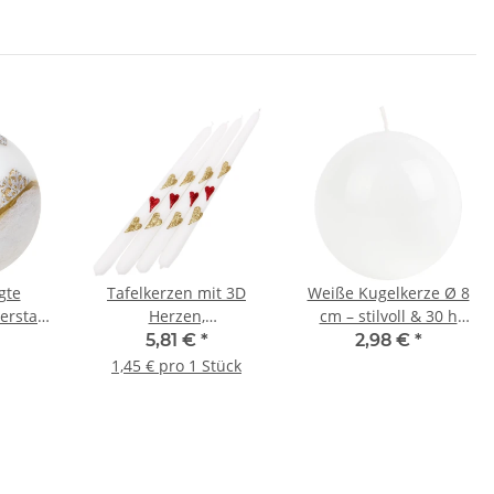
gte
Tafelkerzen mit 3D
Weiße Kugelkerze Ø 8
erstadt
Herzen,
cm – stilvoll & 30 h
ocken
Hochzeitskerzen 4er-
Brenndauer
5,81 €
*
2,98 €
*
Set Spitzkerzen
1,45 € pro 1 Stück