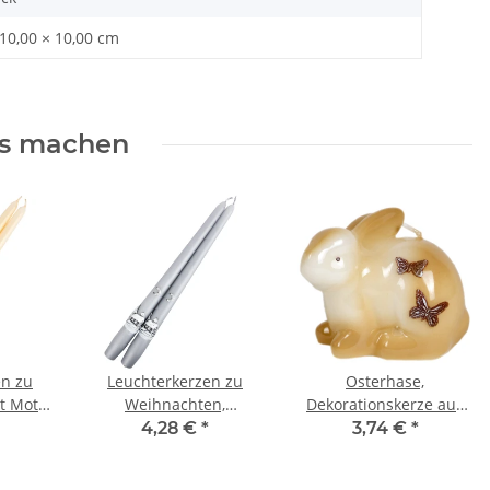
 10,00 × 10,00 cm
rs machen
en zu
Leuchterkerzen zu
Osterhase,
t Motiv
Weihnachten,
Dekorationskerze aus
zkerzen
Tafelkerzen,
Wachs, Osterkerze,
4,28 €
*
3,74 €
*
Spitzkerzen, 2er-Set
Hasenkerze