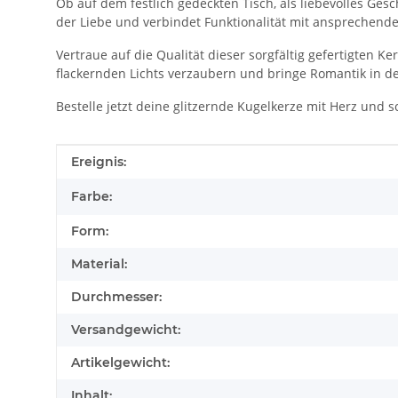
Ob auf dem festlich gedeckten Tisch, als liebevolles Ge
der Liebe und verbindet Funktionalität mit ansprechende
Vertraue auf die Qualität dieser sorgfältig gefertigten 
flackernden Lichts verzaubern und bringe Romantik in d
Bestelle jetzt deine glitzernde Kugelkerze mit Herz und
Produkteigenschaft
Wert
Ereignis:
Farbe:
Form:
Material:
Durchmesser:
Versandgewicht:
Artikelgewicht:
Inhalt: