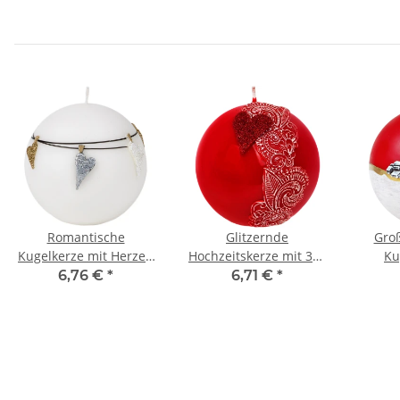
Romantische
Glitzernde
Groß
Kugelkerze mit Herzen
Hochzeitskerze mit 3D-
Ku
für deinen
Wachsmotiv
Weih
6,76 €
*
6,71 €
*
Hochzeitstag