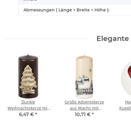
Abmessungen ( Länge × Breite × Höhe ):
Elegante
Dunkle
Große Adventskerze
Ho
Weihnachtskerze mit
aus Wachs mit
Kugel
goldenem
Weihnachtsmotiv aus
Herz 
6,47 €
*
10,71 €
*
Weihnachtsbaum aus
Wachs
Wachs