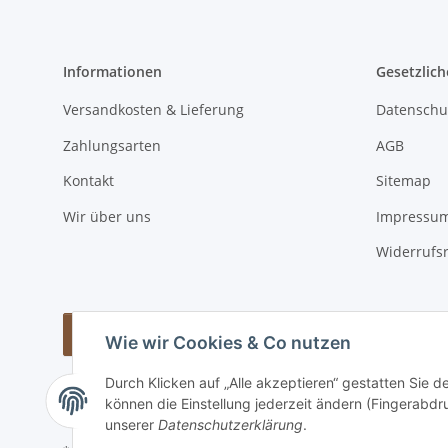
Informationen
Gesetzlich
Versandkosten & Lieferung
Datenschu
Zahlungsarten
AGB
Kontakt
Sitemap
Wir über uns
Impressu
Widerrufs
Vertrag widerrufen
Wie wir Cookies & Co nutzen
Durch Klicken auf „Alle akzeptieren“ gestatten Sie d
können die Einstellung jederzeit ändern (Fingerabdru
unserer
Datenschutzerklärung
.