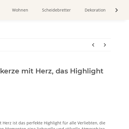
Wohnen
Scheidebretter
Dekoration
Bild
kerze mit Herz, das Highlight
 Herz ist das perfekte Highlight für alle Verliebten, die
n Momenten eine liebevolle und stilvolle Atmosphäre