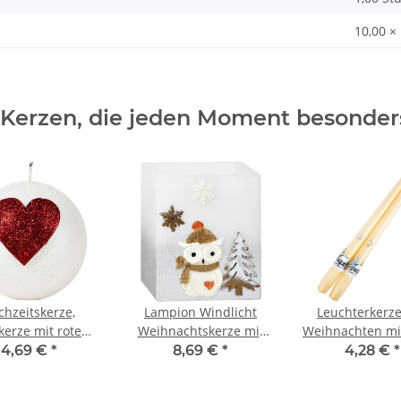
10,00 ×
 Kerzen, die jeden Moment besonde
chzeitskerze,
Lampion Windlicht
Leuchterkerz
kerze mit rotem
Weihnachtskerze mit
Weihnachten mi
als Liebesbeweis
Eulenmotiv und
aus Wachs, Spit
4,69 €
*
8,69 €
*
4,28 €
*
Teelicht