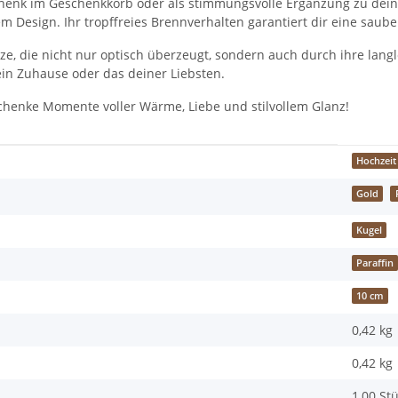
schenk im Geschenkkorb oder als stimmungsvolle Ergänzung zu dein
m Design. Ihr tropffreies Brennverhalten garantiert dir eine saub
Kerze, die nicht nur optisch überzeugt, sondern auch durch ihre lan
ein Zuhause oder das deiner Liebsten.
 schenke Momente voller Wärme, Liebe und stilvollem Glanz!
Hochzeit
Gold
Kugel
Paraffin
10 cm
0,42 kg
0,42
kg
1,00 St