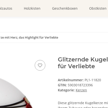
lzautos
Holzkisten
Geschenkboxen
Obstkisten
ze mit Herz, das Highlight für Verliebte
Glitzernde Kugel
für Verliebte
Artikelnummer:
PL1-11820
GTIN:
5903018723396
Kategorie:
Kerzen
Diese glitzernde Kugelkerze mit
ihrem Zuhause oder besondere