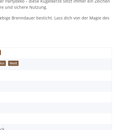
er Partydeko – diese Kugelkerze setzt immer ein Zeichen
ere und sichere Nutzung.
glebige Brenndauer besticht. Lass dich von der Magie des
Rot
Weiß
ück