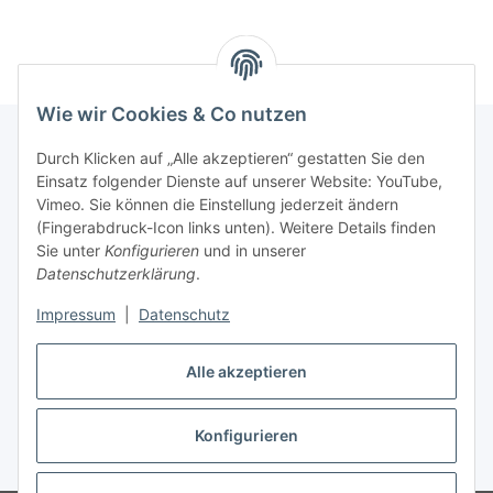
Wie wir Cookies & Co nutzen
Durch Klicken auf „Alle akzeptieren“ gestatten Sie den
Einsatz folgender Dienste auf unserer Website: YouTube,
Informationen
Vimeo. Sie können die Einstellung jederzeit ändern
(Fingerabdruck-Icon links unten). Weitere Details finden
Gesetzliche Informationen
Sie unter
Konfigurieren
und in unserer
Datenschutzerklärung
.
Impressum
|
Datenschutz
Vertrag widerrufen
Alle akzeptieren
Konfigurieren
* Alle Preise inkl. gesetzlicher USt., zzgl.
Versand