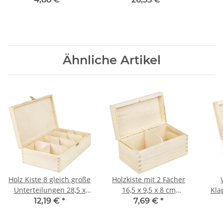
Ähnliche Artikel
Holz Kiste 8 gleich große
Holzkiste mit 2 Fächer
Unterteilungen 28,5 x
16,5 x 9,5 x 8 cm
Kla
16,5 x 8 cm
Organizer, Teekiste
10 x
12,19 €
*
7,69 €
*