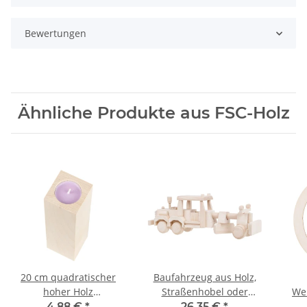
Bewertungen
Ähnliche Produkte aus FSC-Holz
20 cm quadratischer
Baufahrzeug aus Holz,
hoher Holz
Straßenhobel oder
We
Kerzenständer
Grader, 39 × 9 × 14 cm
4,88 €
*
26,35 €
*