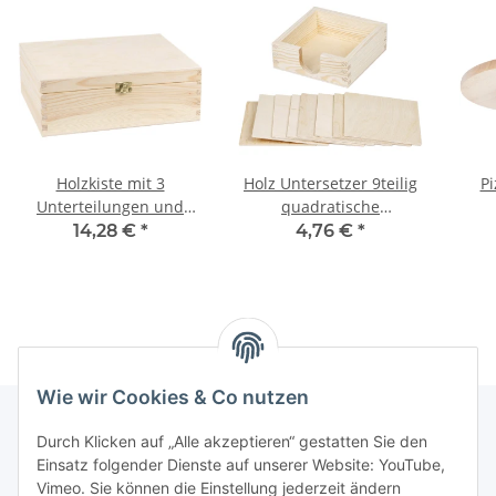
Holzkiste mit 3
Holz Untersetzer 9teilig
Pi
Unterteilungen und
quadratische
Schloss,
Glasuntersetzer
14,28 €
*
4,76 €
*
30 × 23,5 × 11 cm
Wie wir Cookies & Co nutzen
Durch Klicken auf „Alle akzeptieren“ gestatten Sie den
Einsatz folgender Dienste auf unserer Website: YouTube,
Informationen
Vimeo. Sie können die Einstellung jederzeit ändern