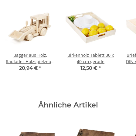
Bagger aus Holz,
Birkenholz Tablett 30 x
Brie
Radlader Holzspielzeug,
40 cm gerade
DIN 
27 × 7 × 10 cm
20,94 €
*
12,50 €
*
Ähnliche Artikel