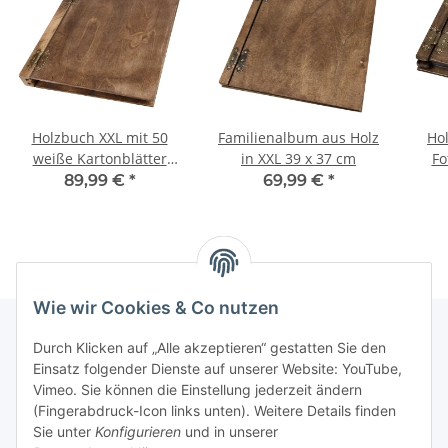
Holzbuch XXL mit 50
Familienalbum aus Holz
Ho
weiße Kartonblätter
in XXL 39 x 37 cm
Fo
beidseitig klappbar
89,99 €
*
69,99 €
*
Wie wir Cookies & Co nutzen
Durch Klicken auf „Alle akzeptieren“ gestatten Sie den
Einsatz folgender Dienste auf unserer Website: YouTube,
Informationen
Vimeo. Sie können die Einstellung jederzeit ändern
(Fingerabdruck-Icon links unten). Weitere Details finden
Gesetzliche Informationen
Sie unter
Konfigurieren
und in unserer