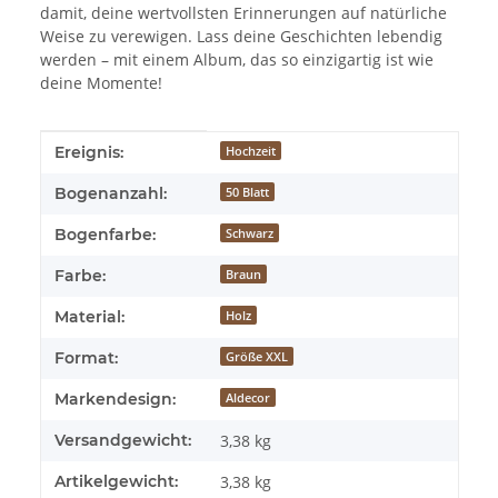
damit, deine wertvollsten Erinnerungen auf natürliche
Weise zu verewigen. Lass deine Geschichten lebendig
werden – mit einem Album, das so einzigartig ist wie
deine Momente!
Produkteigenschaft
Wert
Ereignis:
Hochzeit
Bogenanzahl:
50 Blatt
Bogenfarbe:
Schwarz
Farbe:
Braun
Material:
Holz
Format:
Größe XXL
Markendesign:
Aldecor
Versandgewicht:
3,38 kg
Artikelgewicht:
3,38
kg