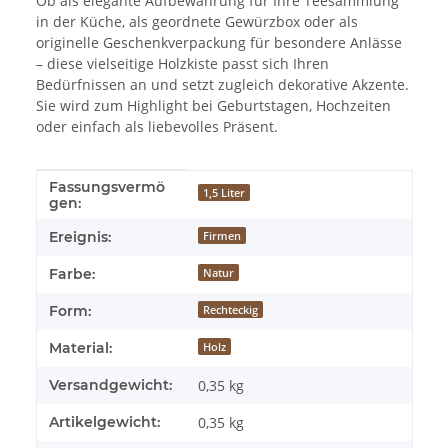
Ob als elegante Aufbewahrung für Ihre Teesammlung
in der Küche, als geordnete Gewürzbox oder als
originelle Geschenkverpackung für besondere Anlässe
– diese vielseitige Holzkiste passt sich Ihren
Bedürfnissen an und setzt zugleich dekorative Akzente.
Sie wird zum Highlight bei Geburtstagen, Hochzeiten
oder einfach als liebevolles Präsent.
Fassungsvermö
Produkteigenschaft
Wert
1,5 Liter
gen:
Ereignis:
Firmen
Farbe:
Natur
Form:
Rechteckig
Material:
Holz
Versandgewicht:
0,35 kg
Artikelgewicht:
0,35
kg