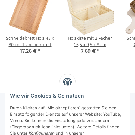
Schneidebrett Holz 45 x
Holzkiste mit 2 Fächer
Sch
30 cm Tranchierbrett
16,5 x 9,5 x 8 cm
rechteckig
Organizer, Teekiste
H
17,26 €
*
7,69 €
*
Wie wir Cookies & Co nutzen
Durch Klicken auf „Alle akzeptieren“ gestatten Sie den
Einsatz folgender Dienste auf unserer Website: YouTube,
Informationen
Vimeo. Sie können die Einstellung jederzeit ändern
(Fingerabdruck-Icon links unten). Weitere Details finden
Gesetzliche Informationen
Sie unter
Konfigurieren
und in unserer