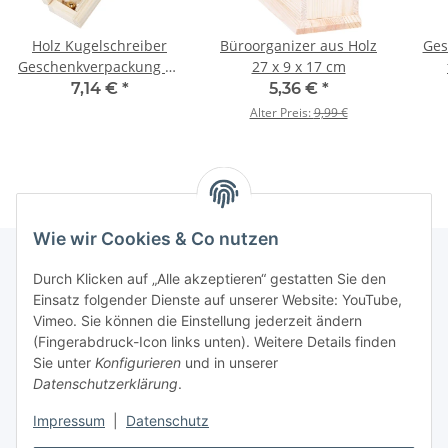
Holz Kugelschreiber
Büroorganizer aus Holz
Ges
Geschenkverpackung 20
27 x 9 x 17 cm
x 5 x 4 cm Holz
7,14 €
*
5,36 €
*
Alter Preis:
9,99 €
Wie wir Cookies & Co nutzen
Durch Klicken auf „Alle akzeptieren“ gestatten Sie den
Einsatz folgender Dienste auf unserer Website: YouTube,
Informationen
Vimeo. Sie können die Einstellung jederzeit ändern
(Fingerabdruck-Icon links unten). Weitere Details finden
Gesetzliche Informationen
Sie unter
Konfigurieren
und in unserer
Datenschutzerklärung
.
Impressum
|
Datenschutz
Vertrag widerrufen