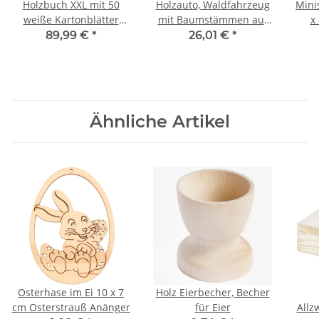
Holzbuch XXL mit 50
Holzauto, Waldfahrzeug
Minis
weiße Kartonblätter
mit Baumstämmen auf
x
beidseitig klappbar
Anhänger,
89,99 €
*
26,01 €
*
50 × 7 × 16 cm
Ähnliche Artikel
Osterhase im Ei 10 x 7
Holz Eierbecher, Becher
cm Osterstrauß Anänger
für Eier
Allz