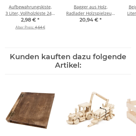
Aufbewahrungskiste,
Bagger aus Holz,
Bei
3 Liter, Vollholzkiste 24,5
Radlader Holzspielzeug,
Lite
x 14,5 x 12,5 cm
27 × 7 × 10 cm
2,98 €
*
20,94 €
*
Alter Preis:
4,64 €
Kunden kauften dazu folgende
Artikel: