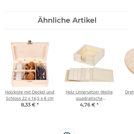
Ähnliche Artikel
Holzkiste mit Deckel und
Holz Untersetzer 9teilig
Dreh
Schloss 22 x 16,5 x 8 cm
quadratische
Glasuntersetzer
8,33 €
*
4,76 €
*