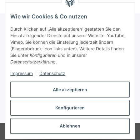
Wie wir Cookies & Co nutzen
Durch Klicken auf „Alle akzeptieren“ gestatten Sie den
Einsatz folgender Dienste auf unserer Website: YouTube,
Informationen
Vimeo. Sie können die Einstellung jederzeit ändern
(Fingerabdruck-Icon links unten). Weitere Details finden
Gesetzliche Informationen
Sie unter
Konfigurieren
und in unserer
Datenschutzerklärung
.
Impressum
|
Datenschutz
Vertrag widerrufen
Alle akzeptieren
Konfigurieren
* Alle Preise inkl. gesetzlicher USt., zzgl.
Versand
Ablehnen
© lotex24systems GmbH
Besucherzähler: 301787
Handwerker und
Händler leben hier Leidenschaften.