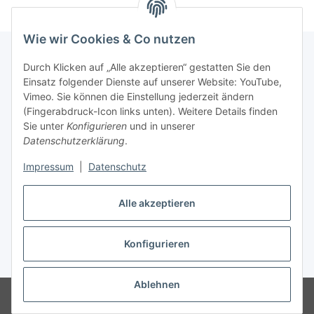
Wie wir Cookies & Co nutzen
Durch Klicken auf „Alle akzeptieren“ gestatten Sie den
Einsatz folgender Dienste auf unserer Website: YouTube,
Informationen
Vimeo. Sie können die Einstellung jederzeit ändern
(Fingerabdruck-Icon links unten). Weitere Details finden
Gesetzliche Informationen
Sie unter
Konfigurieren
und in unserer
Datenschutzerklärung
.
Impressum
|
Datenschutz
Vertrag widerrufen
Alle akzeptieren
Konfigurieren
* Alle Preise inkl. gesetzlicher USt., zzgl.
Versand
Ablehnen
© lotex24systems GmbH
Besucherzähler: 309906
Handwerker und
Händler leben hier Leidenschaften.