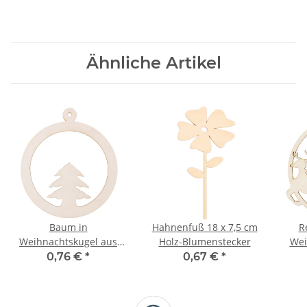
Ähnliche Artikel
Baum in
Hahnenfuß 18 x 7,5 cm
R
Weihnachtskugel aus
Holz-Blumenstecker
Wei
Holz
0,76 €
*
0,67 €
*