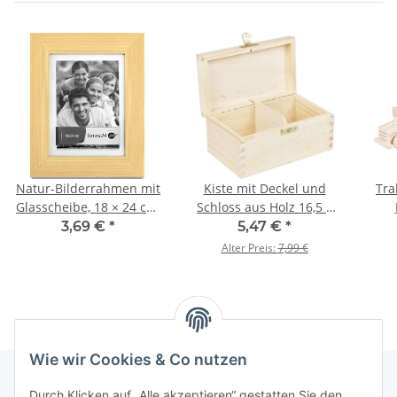
Natur-Bilderrahmen mit
Kiste mit Deckel und
Tra
Glasscheibe, 18 × 24 cm,
Schloss aus Holz 16,5 x
Fotorahmen
9,5 x 8 cm
3,69 €
*
5,47 €
*
Alter Preis:
7,99 €
Wie wir Cookies & Co nutzen
Durch Klicken auf „Alle akzeptieren“ gestatten Sie den