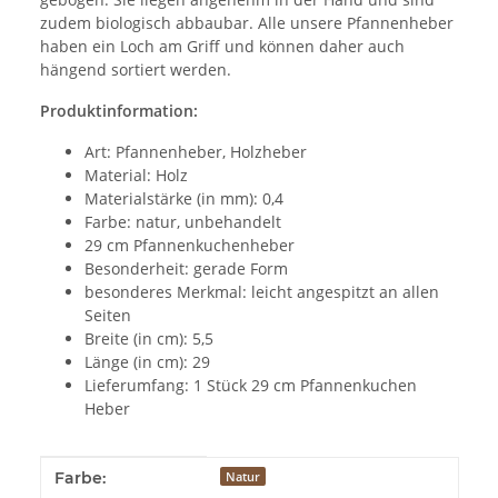
zudem biologisch abbaubar. Alle unsere Pfannenheber
haben ein Loch am Griff und können daher auch
hängend sortiert werden.
Produktinformation:
Art: Pfannenheber, Holzheber
Material: Holz
Materialstärke (in mm): 0,4
Farbe: natur, unbehandelt
29 cm Pfannenkuchenheber
Besonderheit: gerade Form
besonderes Merkmal: leicht angespitzt an allen
Seiten
Breite (in cm): 5,5
Länge (in cm): 29
Lieferumfang: 1 Stück 29 cm Pfannenkuchen
Heber
Produkteigenschaft
Wert
Farbe:
Natur